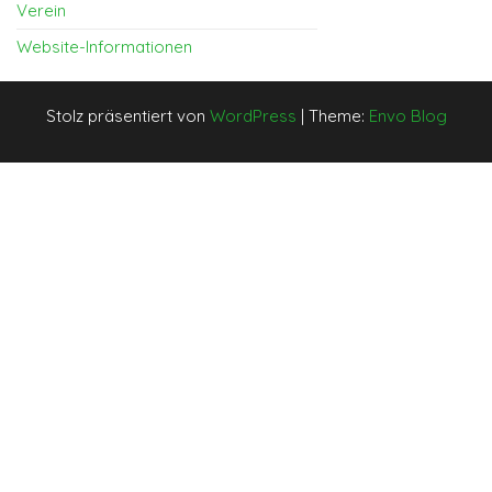
Verein
Website-Informationen
Stolz präsentiert von
WordPress
|
Theme:
Envo Blog