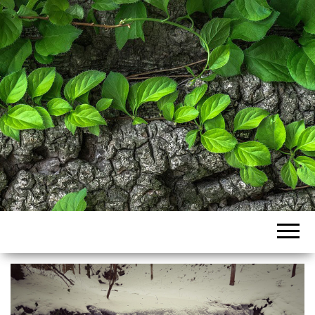
VEREIN FOKUS
– FORST- UND
KULTUR-
SERVICE