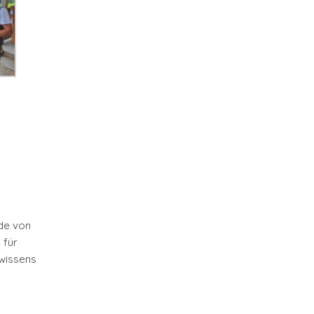
rde von
 für
swissens