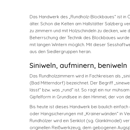
Das Handwerk des „Rundholz-Blockbaues“ ist in Öst
älter. Schon die Kelten am Hallstätter Salzberg 
zu zimmern und mit Holzschindeln zu decken, wie d
Beherrschung der Technik des Blockbaues wurde 
mit langen Wintern möglich. Mit dieser Sesshaftw
aus den Siedlergruppen heran.
Siniweln, aufminern, beniweln
Das Rundholzzimmern wird in Fachkreisen als „sin
(Bad Mitterndorf) bezeichnet. Der Begriff „sine
lässt“ bzw. was „rund“ ist. So ragt ein nur mühs
Gipfelform in Grundlsee in den Himmel, der von den
Bis heute ist dieses Handwerk bei baulich einfac
oder Hangsicherungen mit „Krainerwänden“ in Ve
Rundhölzer wird ein Senklot (sg. Glanklmodel) ver
originellen Reißwerkzeug, dem gebogenen Augspro