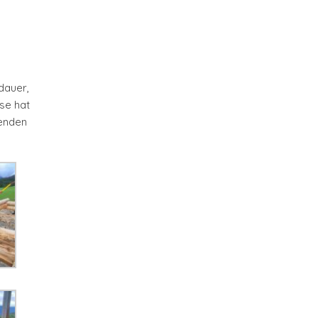
dauer,
se hat
renden