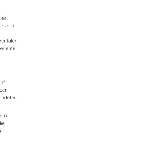
les
hölzern
pentäler
erleute
ln“
lzen
rundeter
ten)
die
m