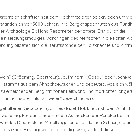
erreich schriftlich seit dem Hochmittelalter belegt, doch um vie
verstanden es vor 3000 Jahren, ihre Bergknappenhütten aus Rund
er Archäologe Dr. Hans Reschreiter berichtete. Erst durch die
ein siedlungsmäßiges Vordringen des Menschen in die kalten Al
erdung bildeten sich die Berufsstände der Holzknechte und Zimm
iweln“ (Gröbming, Obertraun), „aufminern“ (Gosau) oder „beniwe
wel“ stammt aus dem Althochdeutschen und bedeutet „was sich wä
am zu erreichender Berg mit hoher Felswand und markanter, abge
 Einheimischen als „Siniweler“ bezeichnet wird.
h gehaltenen Gebäuden (zb.: Heustadel, Holzknechtstuben, Almhüt
rwendung. Für das fundamentale Aushacken der Rundkerben in 
wendet. Dieser kleine Metallkegel an einer dünnen Schnur, die a
ss eines Hirschgeweihes befestigt wird, verleiht dieser