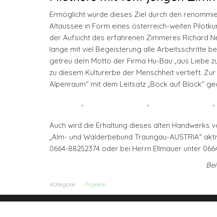
Ermöglicht wurde dieses Ziel durch den renommie
Altaussee in Form eines österreich-weiten Pilotk
der Aufsicht des erfahrenen Zimmeres Richard N
lange mit viel Begeisterung alle Arbeitsschritte b
getreu dem Motto der Firma Hu-Bau „aus Liebe z
zu diesem Kulturerbe der Menschheit vertieft. Zur 
Alpenraum“ mit dem Leitsatz „Bock auf Block“ ge
Auch wird die Erhaltung dieses alten Handwerks v
„Alm- und Walderbebund Traungau-AUSTRIA“ aktiv u
0664-88252374 oder bei Herrn Ellmauer unter 066
Bei
Kategorie
Projekte