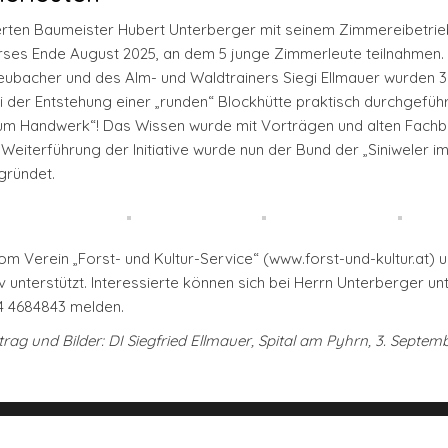
rten Baumeister Hubert Unterberger mit seinem Zimmereibetrieb
urses Ende August 2025, an dem 5 junge Zimmerleute teilnahmen.
eubacher und des Alm- und Waldtrainers Siegi Ellmauer wurden 
ei der Entstehung einer „runden“ Blockhütte praktisch durchgeführ
um Handwerk“! Das Wissen wurde mit Vorträgen und alten Fach
Weiterführung der Initiative wurde nun der Bund der „Siniweler i
gründet.
om Verein „Forst- und Kultur-Service“ (www.forst-und-kultur.at)
nterstützt. Interessierte können sich bei Herrn Unterberger un
4 4684843 melden.
trag und Bilder: DI Siegfried Ellmauer, Spital am Pyhrn, 3. Septem
Stolz präsentiert von
WordPress
|
Theme:
Envo Blog