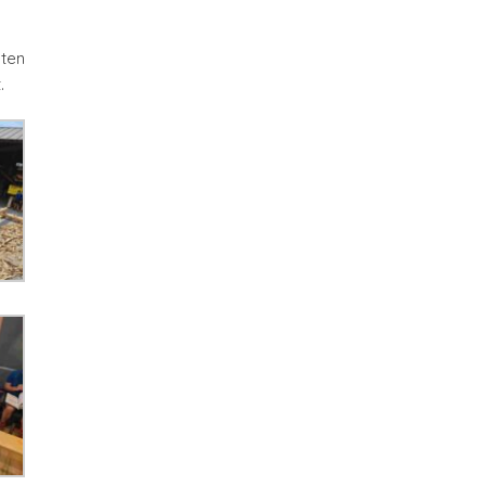
sten
.