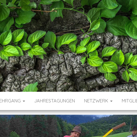
KUS – FORST- U
SERVICE
LEHRGANG
JAHRESTAGUNGEN
NETZWERK
MITGLI