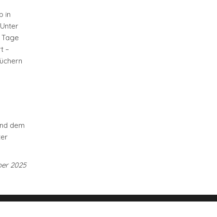
 in
 Unter
3 Tage
t –
büchern
m
 und dem
ter
ber 2025