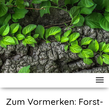
VEREIN FOKUS
– FORST- UND
KULTUR-
SERVICE
Zum Vormerken: Forst-